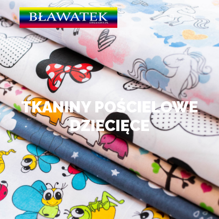
TKANINY POŚCIELOWE
DZIECIĘCE