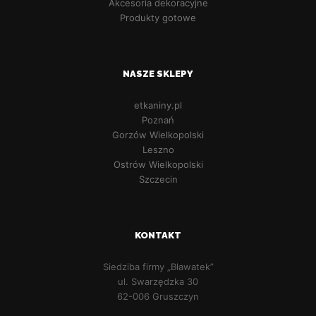
Akcesoria dekoracyjne
Produkty gotowe
NASZE SKLEPY
etkaniny.pl
Poznań
Gorzów Wielkopolski
Leszno
Ostrów Wielkopolski
Szczecin
KONTAKT
Siedziba firmy „Bławatek”
ul. Swarzędzka 30
62-006 Gruszczyn