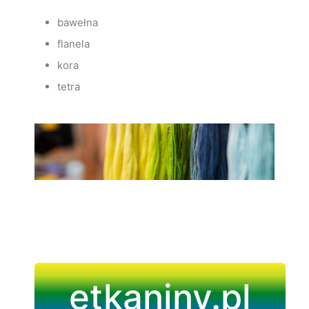
bawełna
flanela
kora
tetra
etkaniny.pl