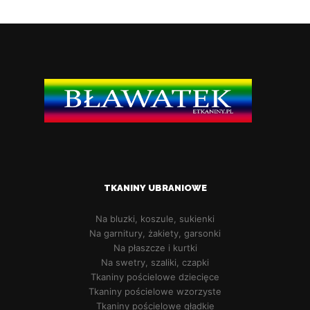
TKANINY UBRANIOWE
Na bluzki, koszule, sukienki
Na garnitury, żakiety, garsonki
Na płaszcze i kurtki
Na swetry, szaliki, czapki
Tkaniny pościelowe dziecięce
Tkaniny pościelowe wzorzyste
Tkaniny pościelowe gładkie