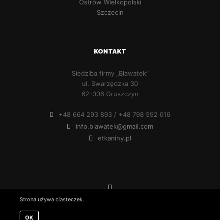
Ostrów Wielkopolski
Szczecin
KONTAKT
Siedziba firmy „Bławatek”
ul. Swarzędzka 30
62-006 Gruszczyn
+48 664 293 893 / +48 798 592 016
info.blawatek@gmail.com
etkaniny.pl
Strona używa ciasteczek.
Bławatek © 2022
OK