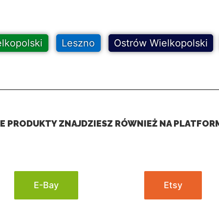
lkopolski
Leszno
Ostrów Wielkopolski
E PRODUKTY ZNAJDZIESZ RÓWNIEŻ NA PLATFOR
E-Bay
Etsy