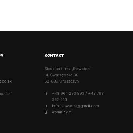
PY
KONTAKT
Siedziba firmy „Bławatek”
ul. Swarzędzka 30
opolski
62-006 Gruszczyn
+48 664 293 893 / +48 798
polski
592 016
info.blawatek@gmail.com
etkaniny.pl