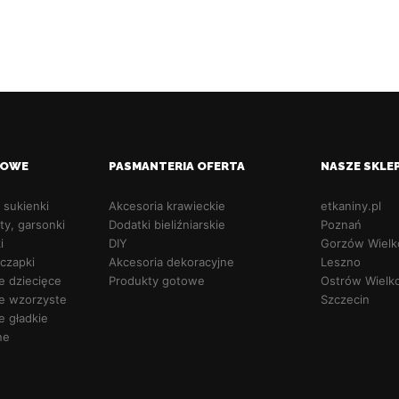
IOWE
PASMANTERIA OFERTA
NASZE SKLE
, sukienki
Akcesoria krawieckie
etkaniny.pl
ty, garsonki
Dodatki bieliźniarskie
Poznań
i
DIY
Gorzów Wielk
 czapki
Akcesoria dekoracyjne
Leszno
e dziecięce
Produkty gotowe
Ostrów Wielko
e wzorzyste
Szczecin
e gładkie
ne