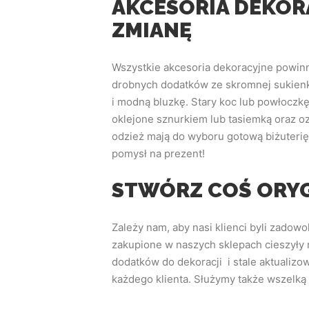
AKCESORIA DEKORA
ZMIANĘ
Wszystkie akcesoria dekoracyjne powin
drobnych dodatków ze skromnej sukienki
i modną bluzkę. Stary koc lub powłoczk
oklejone sznurkiem lub tasiemką oraz o
odzież mają do wyboru gotową biżuterię
pomysł na prezent!
STWÓRZ COŚ ORYG
Zależy nam, aby nasi klienci byli zadow
zakupione w naszych sklepach cieszyły
dodatków do dekoracji i stale aktualizo
każdego klienta. Służymy także wszelką 