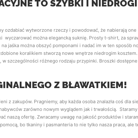
CYJNE TO SZYBKI I NIEDROG
ny ozdabiać wytworzone rzeczy i powodować, że nabierają one
 wyczarować można elegancką suknię. Prosty t-shirt, za spraw
ę na jaśka można obszyć pomponami i nadać im w ten sposób no
zdobione koralikiem stworzą nowe wnętrze niedrogim kosztem.
, w szczególności różnego rodzaju przypinki. Broszki dostępne
INALNEGO Z BŁAWATKIEM!
oleni z zakupów. Pragniemy, aby każda osoba znalazła coś dla si
 nabywców zarówno nowym wyglądem jak i trwałością. Staramy s
wać naszą ofertę. Zwracamy uwagę na jakość produktów i staramy
pomocą, bo tkaniny i pasmanteria to nie tylko nasza praca, ale 