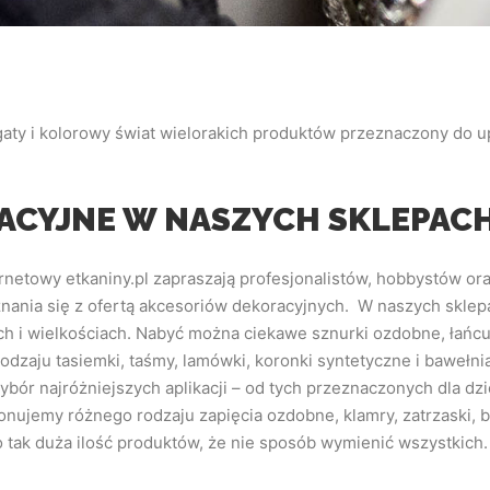
aty i kolorowy świat wielorakich produktów przeznaczony do u
ACYJNE W NASZYCH SKLEPAC
ernetowy etkaniny.pl zapraszają profesjonalistów, hobbystów or
nania się z ofertą akcesoriów dekoracyjnych. W naszych sklepa
ch i wielkościach. Nabyć można ciekawe sznurki ozdobne, łańcus
dzaju tasiemki, taśmy, lamówki, koronki syntetyczne i bawełni
bór najróżniejszych aplikacji – od tych przeznaczonych dla dzie
jemy różnego rodzaju zapięcia ozdobne, klamry, zatrzaski, br
to tak duża ilość produktów, że nie sposób wymienić wszystkich.