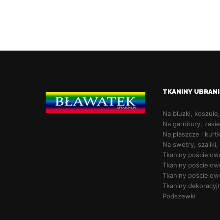
TKANINY UBRAN
Na bluzki, koszule
Na garnitury, żakie
Na płaszcze i kurtk
Na swetry, szaliki,
Tkaniny pościelow
Tkaniny pościelow
Tkaniny pościelow
Tkaniny dekoracyj
Podszewki