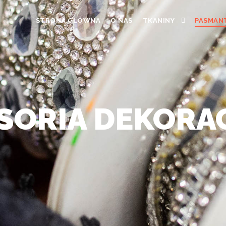
STRONA GŁÓWNA
O NAS
TKANINY
PASMAN
SORIA DEKORA