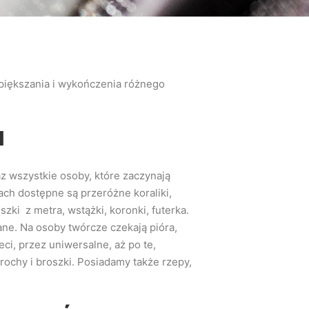
piększania i wykończenia różnego
H
az wszystkie osoby, które zaczynają
ch dostępne są przeróżne koraliki,
zki z metra, wstążki, koronki, futerka.
ane. Na osoby twórcze czekają pióra,
ci, przez uniwersalne, aż po te,
ochy i broszki. Posiadamy także rzepy,