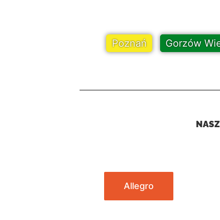
Poznań
Gorzów Wie
NASZ
Allegro